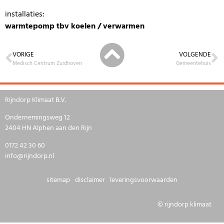
installaties:
warmtepomp tbv koelen / verwarmen
VORIGE
VOLGENDE
Medisch Centrum Zuidhoven
Gemeentehuis
Rijndorp Klimaat B.V.
Ondernemingsweg 12
2404 HN Alphen aan den Rijn
0172 42 30 60
info@rijndorp.nl
sitemap
disclaimer
leveringsvoorwaarden
© rijndorp klimaat