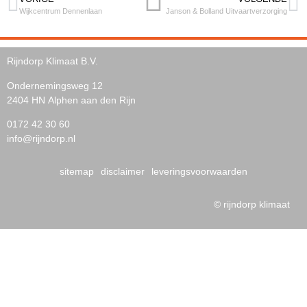
Wijkcentrum Dennenlaan
Janson & Bolland Uitvaartverzorging
Rijndorp Klimaat B.V.
Ondernemingsweg 12
2404 HN Alphen aan den Rijn
0172 42 30 60
info@rijndorp.nl
sitemap
disclaimer
leveringsvoorwaarden
© rijndorp klimaat