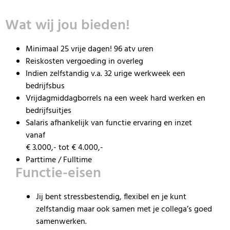
Wat wij jou bieden!
Minimaal 25 vrije dagen! 96 atv uren
Reiskosten vergoeding
in overleg
Indien zelfstandig v.a. 32 urige werkweek een
bedrijfsbus
Vrijdagmiddagborrels na een week hard werken en
bedrijfsuitjes
Salaris a
fhankelijk van functie ervaring en inzet
vanaf
€ 3.000,- tot € 4.000,-
Parttime / Fulltime
Functie-eisen
Jij bent stressbestendig, flexibel en je kunt
zelfstandig maar ook samen met je collega’s goed
samenwerken.