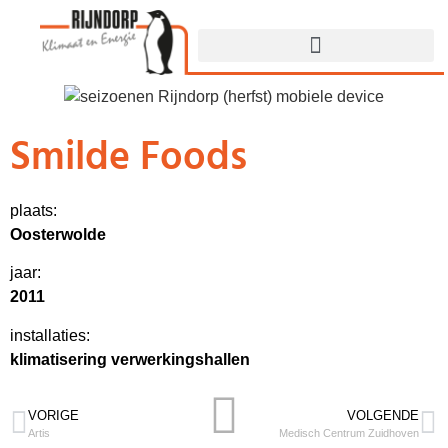
Smilde Foods
plaats:
Oosterwolde
jaar:
2011
installaties:
klimatisering verwerkingshallen
VORIGE
VOLGENDE
Artis
Medisch Centrum Zuidhoven